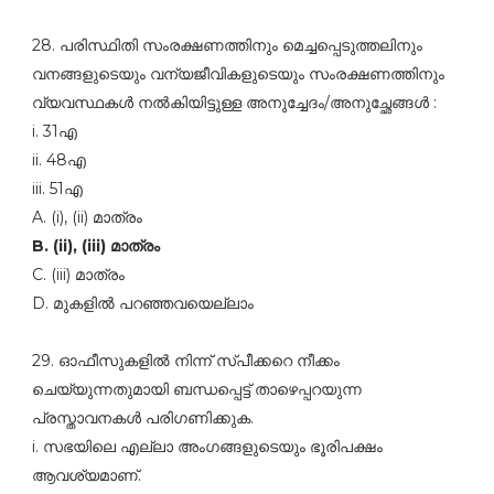
28. പരിസ്ഥിതി സംരക്ഷണത്തിനും മെച്ചപ്പെടുത്തലിനും
വനങ്ങളുടെയും വന്യജീവികളുടെയും സംരക്ഷണത്തിനും
വ്യവസ്ഥകള്‍ നല്‍കിയിട്ടുള്ള അനുച്ചേദം/അനുച്ഛേങ്ങള്‍ :
i. 31എ
ii. 48എ
iii. 51എ
A. (i), (ii) മാത്രം
B. (ii), (iii) മാത്രം
C. (iii) മാത്രം
D. മുകളില്‍ പറഞ്ഞവയെല്ലാം
29. ഓഫീസുകളില്‍ നിന്ന്‌ സ്പീക്കറെ നീക്കം
ചെയ്യുന്നതുമായി ബന്ധപ്പെട്ട്‌ താഴെപ്പറയുന്ന
പ്രസ്താവനകള്‍ പരിഗണിക്കുക.
i. സഭയിലെ എല്ലാ അംഗങ്ങളുടെയും ഭൂരിപക്ഷം
ആവശ്യമാണ്‌.