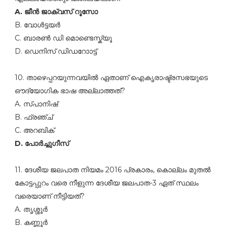
A. ജീന്‍ ജാക്വസ്‌ റൂസോ
B. വോള്‍ട്ടയര്‍
C. ബാരണ്‍ ഡി മൊണ്ടെസ്ക്യൂ
D. ഡെനിസ്‌ ഡിഡറാോട്ട്‌
10. താഴെപ്പറയുന്നവയില്‍ ഏതാണ്‌ ഐകൃരാഷ്ട്രസഭയുടെ
ഔദ്യോഗിക ഭാഷ അല്ലാത്തത്‌?
A. സ്പാനിഷ്‌
B. ഫ്രഞ്ച്‌
C. അറബിക്‌
D. പോര്‍ച്ചുഗീസ്‌
11. ദേശീയ ജലപാത നിയമം 2016 പ്രകാരം, കൊല്ലം മുതല്‍
കോട്ടപ്പുറം വരെ നീളുന്ന ദേശീയ ജലപാത-3 ഏത്‌ സ്ഥലം
വരെയാണ്‌ നീട്ടിയത്‌?
A. തൃശ്ശൂര്‍
B. കണ്ണൂര്‍