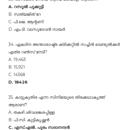
A. റസൂല്‍ പൂക്കുട്ടി
B. സത്യജിത് റേ
C. പി.ജെ. ആന്റണി
D. എം.ടി. വാസുദേവന്‍ നായര്‍
34. ഏകദിന അന്താരാഷ്ട്ര ക്രിക്കറ്റില്‍ സച്ചിന്‍ ടെണ്ടുല്‍ക്കര്‍
എത്ര റണ്‍സ്‌ നേടി?
A. 19,463
B. 15,921
C. 14368
D. 18426
35. കാട്ടുകുതിര എന്ന സിനിമയുടെ തിരക്കഥാകൃത്ത്‌
ആരാണ്‌?
A. തകഴി ശിവശങ്കരപ്പിള്ള
B. പി.സി. കുട്ടികൃഷ്ണന്‍
C. എസ്‌.എല്‍. പുരം സദാനന്ദന്‍