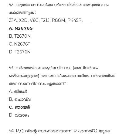
52. ആല്‍ഫാ-സംഖ്യാ ശ്രേണിയിലെ അടുത്ത പദം
കണ്ടെത്തുക :
Z1A, X2D, V6G, T21J, R88M, P445P, ___
A. N2676S
B. T2670N
C. N2676T
D. T2676N
53. വര്‍ഷത്തിലെ ആദ്യ ദിവസം (അധിവര്‍ഷം
ഒഴികെയുള്ളത്‌) ഞായറാഴ്ചയാണെങ്കില്‍, വര്‍ഷത്തിലെ
അവസാന ദിവസം ഏതാണ്‌?
A. തിങ്കള്‍
B. ചൊവ്വ
C. ഞായര്‍
D. വ്യാഴം
54. P,Q വിന്റെ സഹോദരിയാണ്‌. R എന്നത്‌ Q യുടെ