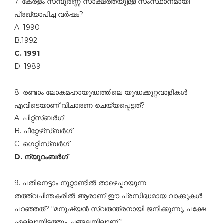
7. കേരളം സമ്പൂര്‍ണ്ണ സാക്ഷരതയുള്ള സംസ്ഥാനമായി
പ്രഖ്യാപിച്ച വര്‍ഷം?
A. 1990
B.1992
C. 1991
D. 1989
8. രണ്ടാം ലോകമഹായുദ്ധത്തിലെ യുദ്ധക്കൂറ്റവാളികള്‍
എവിടെയാണ്‌ വിചാരണ ചെയ്യപ്പെട്ടത്‌?
A. പിറ്റ്‌സ്ബര്‍ഗ്‌
B. പീറ്റേഴ്‌സ്ബര്‍ഗ്‌
C. ഗെറ്റിസ്ബര്‍ഗ്‌
D. ന്യൂറംബര്‍ഗ്‌
9. പതിനെട്ടാം നൂറ്റാണ്ടില്‍ താഴെപ്പറയുന്ന
തത്ത്വചിന്തകരില്‍ ആരാണ്‌ ഈ പ്രസിദ്ധമായ വാക്കുകള്‍
പറഞ്ഞത്‌? “മനുഷ്യന്‍ സ്വതന്ത്രനായി ജനിക്കുന്നു, പക്ഷേ
എല്ലായിടത്തും ചങ്ങലയിലാണ്‌ "