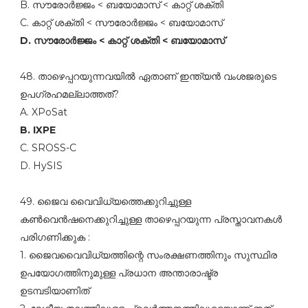
B. സൗരോര്‍ജ്ജം < ബയോമാസ്‌ < കാറ്റ്‌ ശക്തി
C. കാറ്റ്‌ ശക്തി < സൗരോര്‍ജ്ജം < ബയോമാസ്‌
D. സൗരോര്‍ജ്ജം < കാറ്റ്‌ ശക്തി < ബയോമാസ്‌
48. താഴെപ്പറയുന്നവയില്‍ ഏതാണ്‌ ഇന്ത്യന്‍ വംശജരുടെ
ഉപഗ്രഹമല്ലാത്തത്‌?
A. XPoSat
B. IXPE
C. SROSS-C
D. HySIS
49. ജൈവ വൈവിധ്യത്തെക്കുറിച്ചുള്ള
കണ്‍വെന്‍ഷനെക്കുറിച്ചുള്ള താഴെപ്പറയുന്ന പ്രസ്താവനകള്‍
പരിഗണിക്കുക :
1. ജൈവവൈവിധ്യത്തിന്റെ സംരക്ഷണത്തിനും സുസ്ഥിര
ഉപയോഗത്തിനുമുള്ള പ്രധാന അന്താരാഷ്ട്ര
ഉടമ്പടിയാണിത്‌